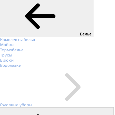
Белье
Комплекты белья
Майки
Термобелье
Трусы
Брюки
Водолазки
Головные уборы