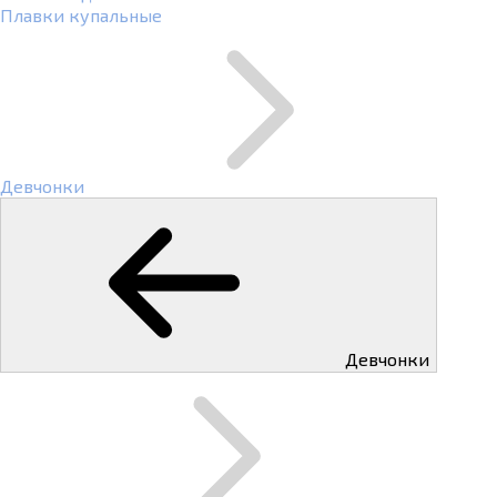
Плавки купальные
Девчонки
Девчонки