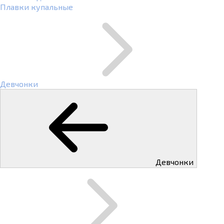
Плавки купальные
Девчонки
Девчонки