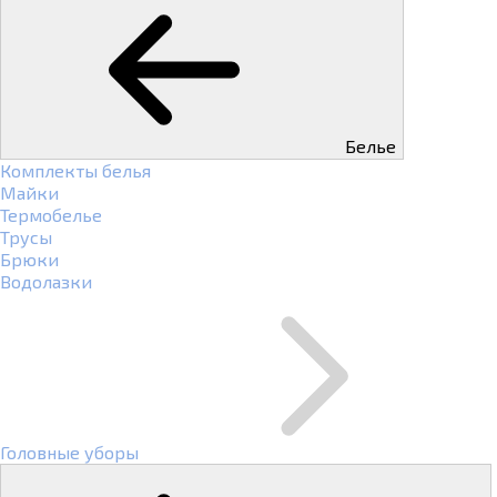
Белье
Комплекты белья
Майки
Термобелье
Трусы
Брюки
Водолазки
Головные уборы