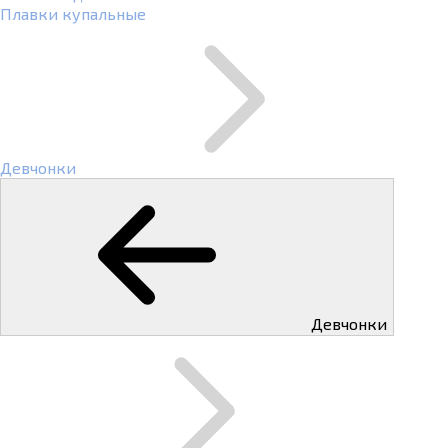
Плавки купальные
Девчонки
Девчонки