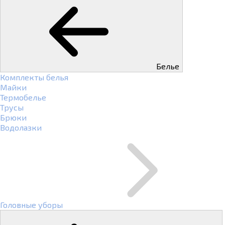
Белье
Комплекты белья
Майки
Термобелье
Трусы
Брюки
Водолазки
Головные уборы