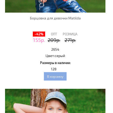
Борцовка для девочки Matilda
-42%
ОПТ
РОЗНИЦА
155р.
209р.
271р.
2654
Цвет:
серый
Размеры в наличии:
128
В корзину