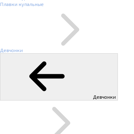
Плавки купальные
Девчонки
Девчонки