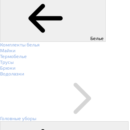
Белье
Комплекты белья
Майки
Термобелье
Трусы
Брюки
Водолазки
Головные уборы