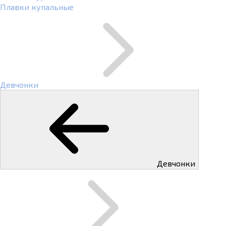
Плавки купальные
Девчонки
Девчонки