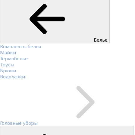
Белье
Комплекты белья
Майки
Термобелье
Трусы
Брюки
Водолазки
Головные уборы