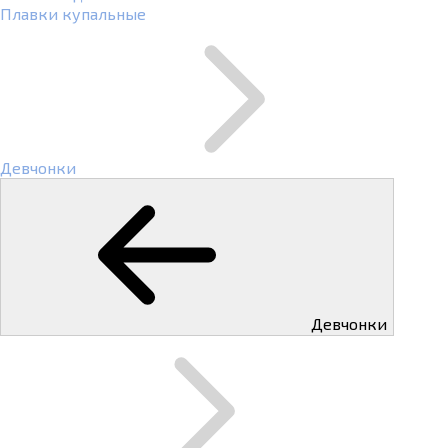
Плавки купальные
Девчонки
Девчонки