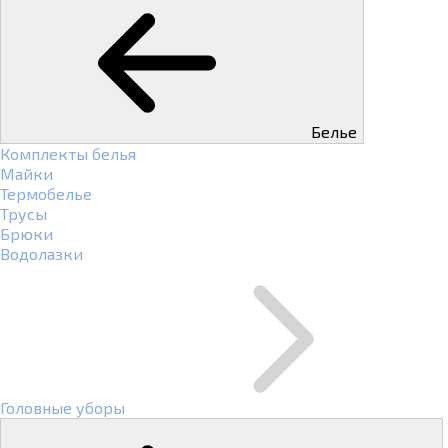
Белье
Комплекты белья
Майки
Термобелье
Трусы
Брюки
Водолазки
Головные уборы