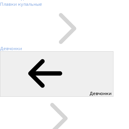
Плавки купальные
Девчонки
Девчонки