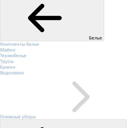
Белье
Комплекты белья
Майки
Термобелье
Трусы
Брюки
Водолазки
Головные уборы