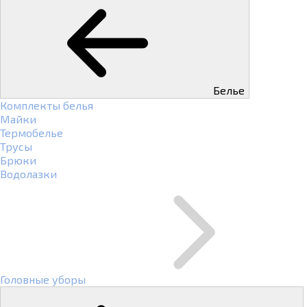
Белье
Комплекты белья
Майки
Термобелье
Трусы
Брюки
Водолазки
Головные уборы