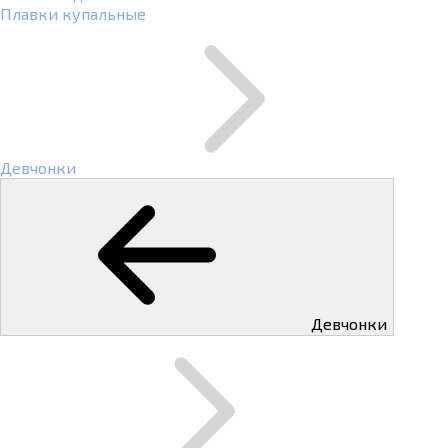
Плавки купальные
Девчонки
Девчонки