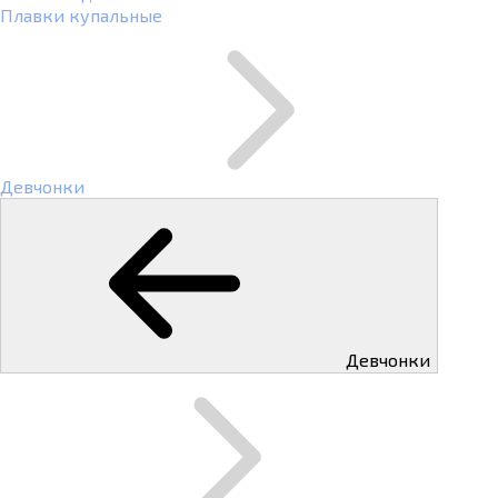
Плавки купальные
Девчонки
Девчонки