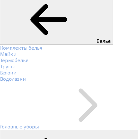
Белье
Комплекты белья
Майки
Термобелье
Трусы
Брюки
Водолазки
Головные уборы