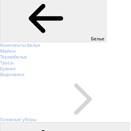
Белье
Комплекты белья
Майки
Термобелье
Трусы
Брюки
Водолазки
Головные уборы