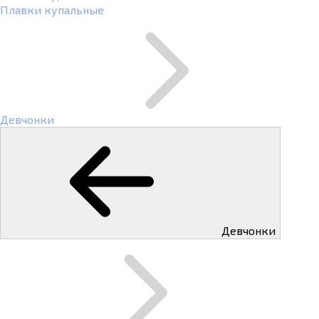
Плавки купальные
Девчонки
Девчонки