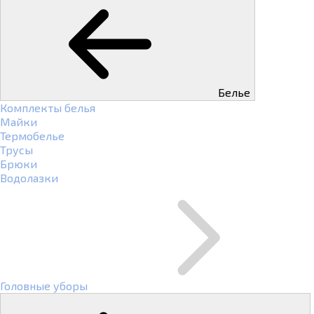
Белье
Комплекты белья
Майки
Термобелье
Трусы
Брюки
Водолазки
Головные уборы