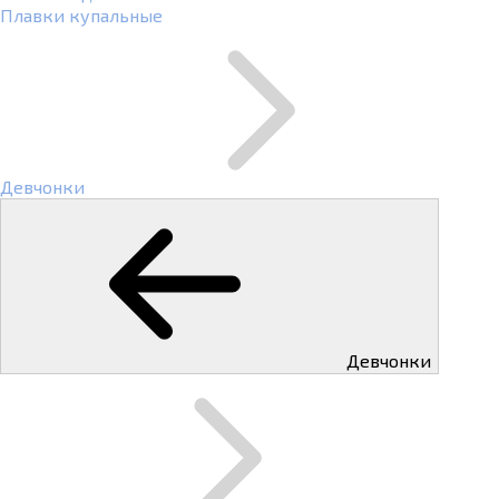
Плавки купальные
Девчонки
Девчонки