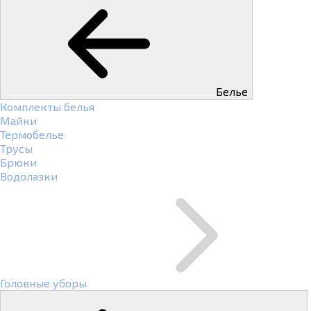
Белье
Комплекты белья
Майки
Термобелье
Трусы
Брюки
Водолазки
Головные уборы