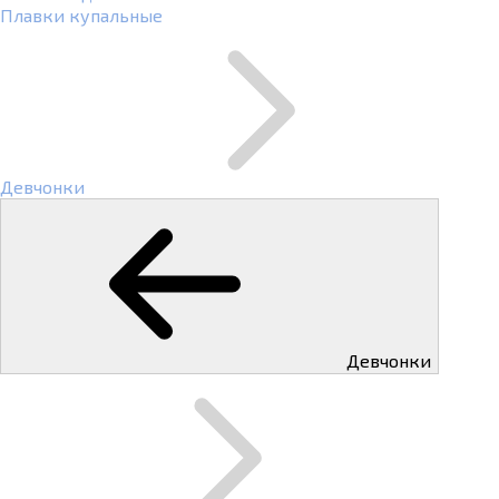
Плавки купальные
Девчонки
Девчонки