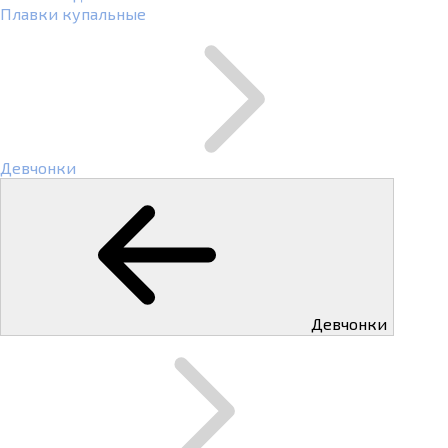
Плавки купальные
Девчонки
Девчонки