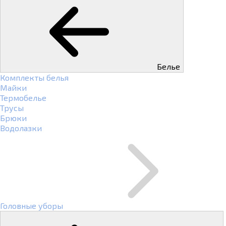
Белье
Комплекты белья
Майки
Термобелье
Трусы
Брюки
Водолазки
Головные уборы