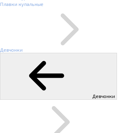
Плавки купальные
Девчонки
Девчонки