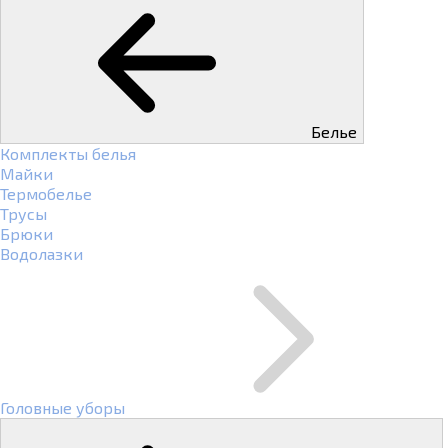
Белье
Комплекты белья
Майки
Термобелье
Трусы
Брюки
Водолазки
Головные уборы