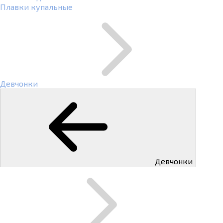
Плавки купальные
Девчонки
Девчонки