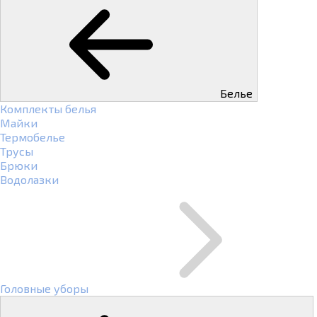
Белье
Комплекты белья
Майки
Термобелье
Трусы
Брюки
Водолазки
Головные уборы