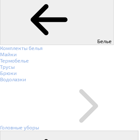
Белье
Комплекты белья
Майки
Термобелье
Трусы
Брюки
Водолазки
Головные уборы