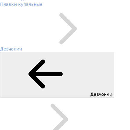
Плавки купальные
Девчонки
Девчонки