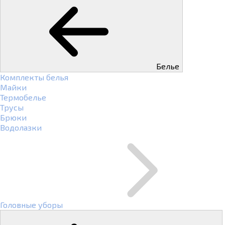
Белье
Комплекты белья
Майки
Термобелье
Трусы
Брюки
Водолазки
Головные уборы