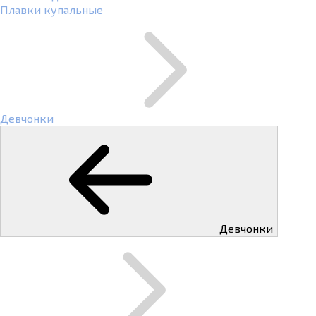
Плавки купальные
Девчонки
Девчонки