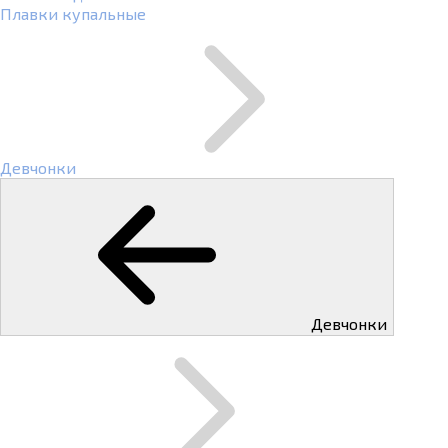
Плавки купальные
Девчонки
Девчонки