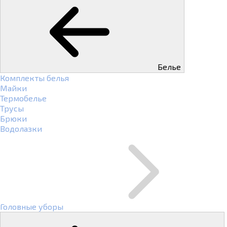
Белье
Комплекты белья
Майки
Термобелье
Трусы
Брюки
Водолазки
Головные уборы