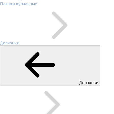
Плавки купальные
Девчонки
Девчонки