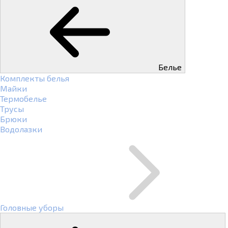
Белье
Комплекты белья
Майки
Термобелье
Трусы
Брюки
Водолазки
Головные уборы