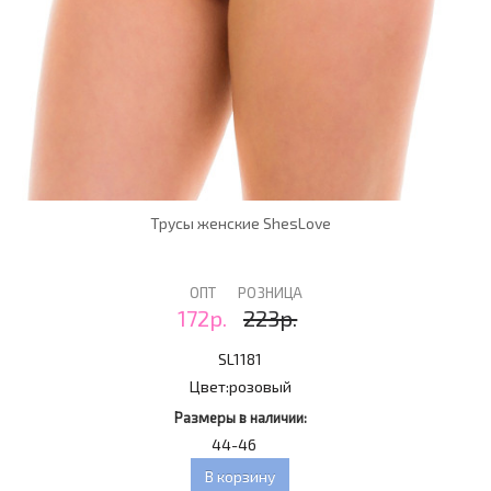
Трусы женские ShesLove
ОПТ
РОЗНИЦА
172р.
223р.
SL1181
Цвет:
розовый
Размеры в наличии:
44-46
В корзину