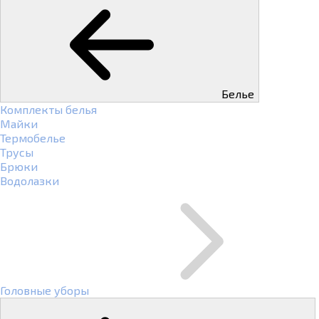
Белье
Комплекты белья
Майки
Термобелье
Трусы
Брюки
Водолазки
Головные уборы