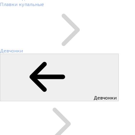
Плавки купальные
Девчонки
Девчонки