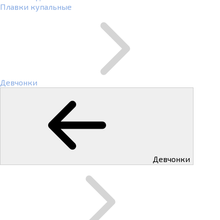
Плавки купальные
Девчонки
Девчонки