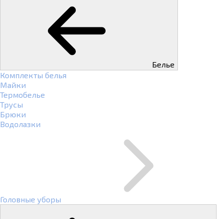
Белье
Комплекты белья
Майки
Термобелье
Трусы
Брюки
Водолазки
Головные уборы