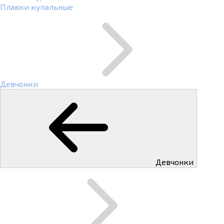
Плавки купальные
Девчонки
Девчонки