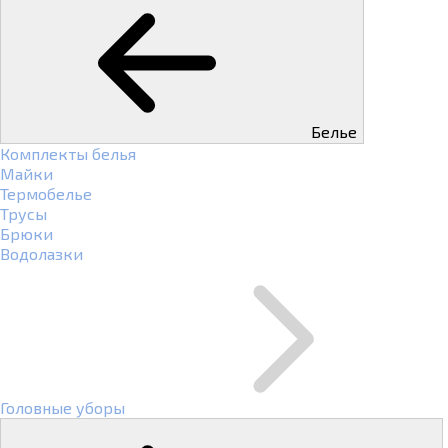
Белье
Комплекты белья
Майки
Термобелье
Трусы
Брюки
Водолазки
Головные уборы