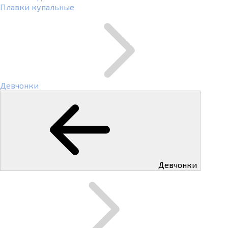
Плавки купальные
Девчонки
Девчонки