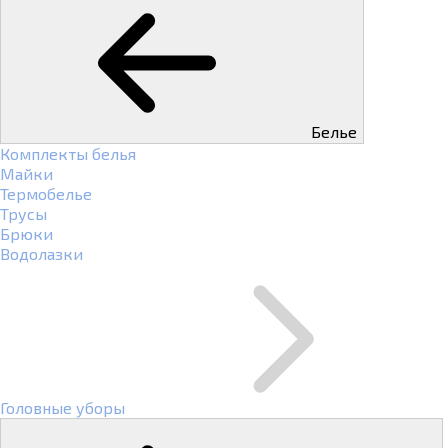
Белье
Комплекты белья
Майки
Термобелье
Трусы
Брюки
Водолазки
Головные уборы