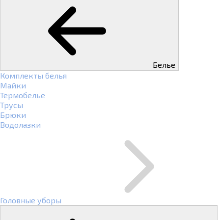
Белье
Комплекты белья
Майки
Термобелье
Трусы
Брюки
Водолазки
Головные уборы