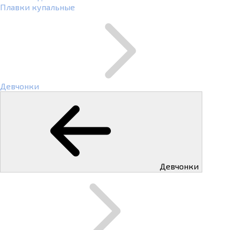
Плавки купальные
Девчонки
Девчонки