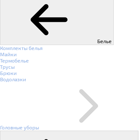
Белье
Комплекты белья
Майки
Термобелье
Трусы
Брюки
Водолазки
Головные уборы