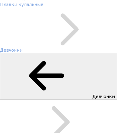
Плавки купальные
Девчонки
Девчонки