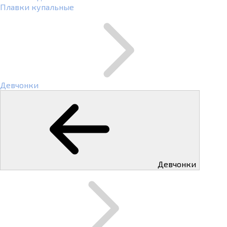
Плавки купальные
Девчонки
Девчонки