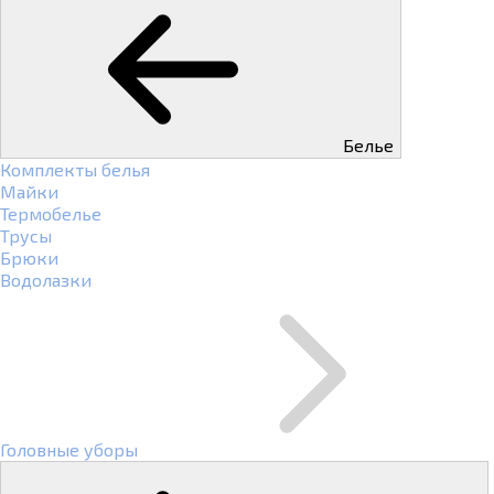
Белье
Комплекты белья
Майки
Термобелье
Трусы
Брюки
Водолазки
Головные уборы