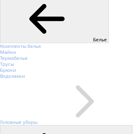
Белье
Комплекты белья
Майки
Термобелье
Трусы
Брюки
Водолазки
Головные уборы