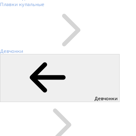
Плавки купальные
Девчонки
Девчонки