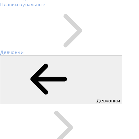
Плавки купальные
Девчонки
Девчонки