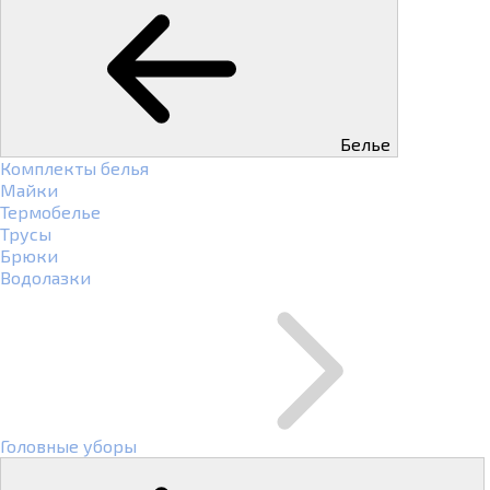
Белье
Комплекты белья
Майки
Термобелье
Трусы
Брюки
Водолазки
Головные уборы