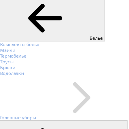
Белье
Комплекты белья
Майки
Термобелье
Трусы
Брюки
Водолазки
Головные уборы