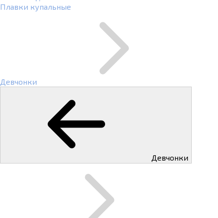
Плавки купальные
Девчонки
Девчонки