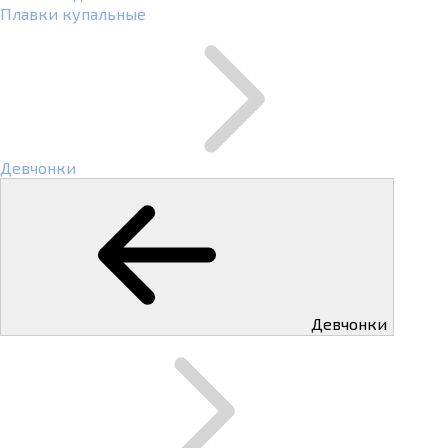
Плавки купальные
Девчонки
Девчонки