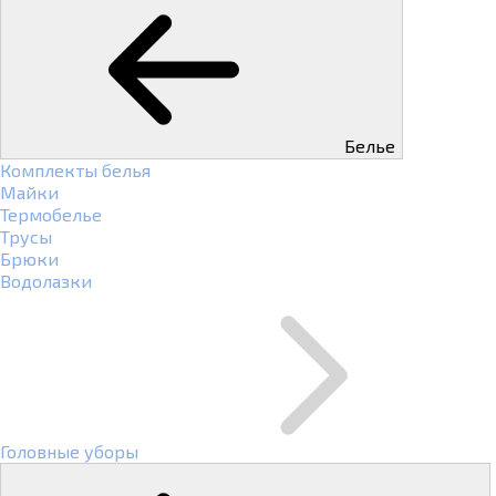
Белье
Комплекты белья
Майки
Термобелье
Трусы
Брюки
Водолазки
Головные уборы