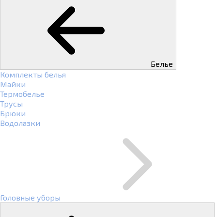
Белье
Комплекты белья
Майки
Термобелье
Трусы
Брюки
Водолазки
Головные уборы