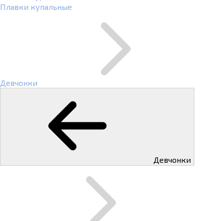
Плавки купальные
Девчонки
Девчонки