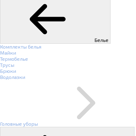
Белье
Комплекты белья
Майки
Термобелье
Трусы
Брюки
Водолазки
Головные уборы