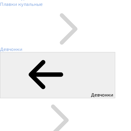
Плавки купальные
Девчонки
Девчонки