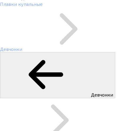
Плавки купальные
Девчонки
Девчонки