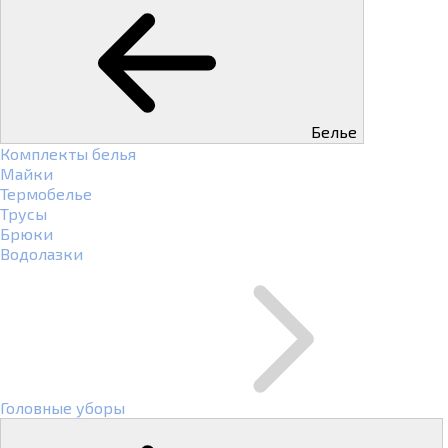
Белье
Комплекты белья
Майки
Термобелье
Трусы
Брюки
Водолазки
Головные уборы