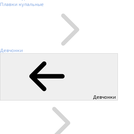
Плавки купальные
Девчонки
Девчонки