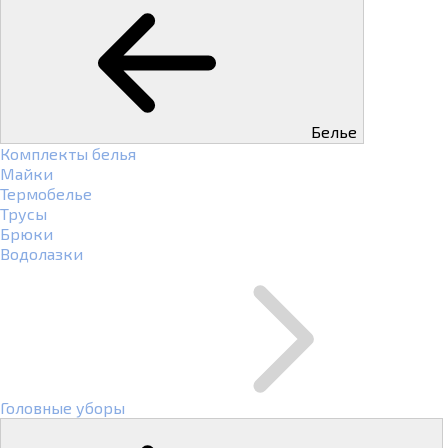
Белье
Комплекты белья
Майки
Термобелье
Трусы
Брюки
Водолазки
Головные уборы