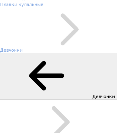
Плавки купальные
Девчонки
Девчонки