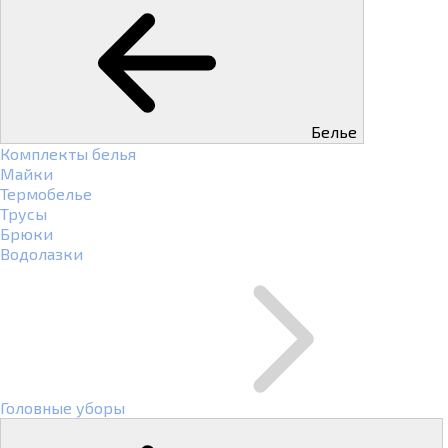
Белье
Комплекты белья
Майки
Термобелье
Трусы
Брюки
Водолазки
Головные уборы