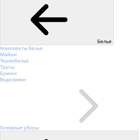
Белье
Комплекты белья
Майки
Термобелье
Трусы
Брюки
Водолазки
Головные уборы