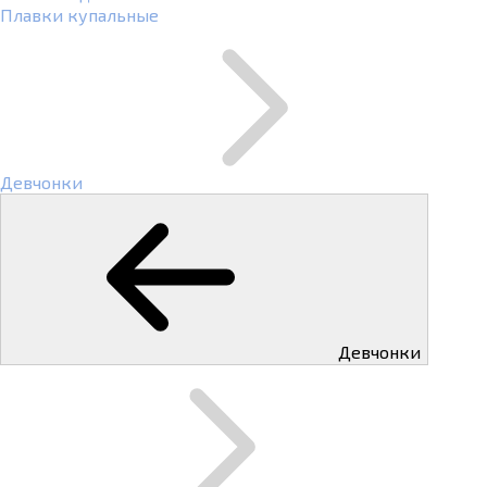
Плавки купальные
Девчонки
Девчонки