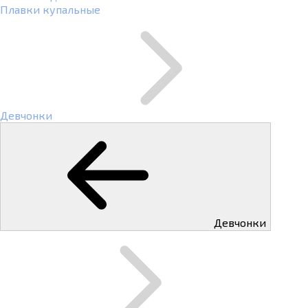
Плавки купальные
Девчонки
Девчонки