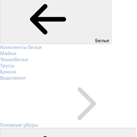
Белье
Комплекты белья
Майки
Термобелье
Трусы
Брюки
Водолазки
Головные уборы