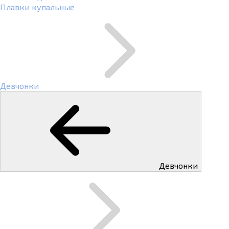
Плавки купальные
Девчонки
Девчонки