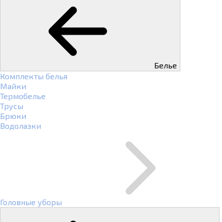
Белье
Комплекты белья
Майки
Термобелье
Трусы
Брюки
Водолазки
Головные уборы