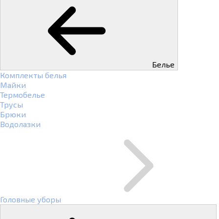
Белье
Комплекты белья
Майки
Термобелье
Трусы
Брюки
Водолазки
Головные уборы