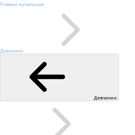
Плавки купальные
Девчонки
Девчонки