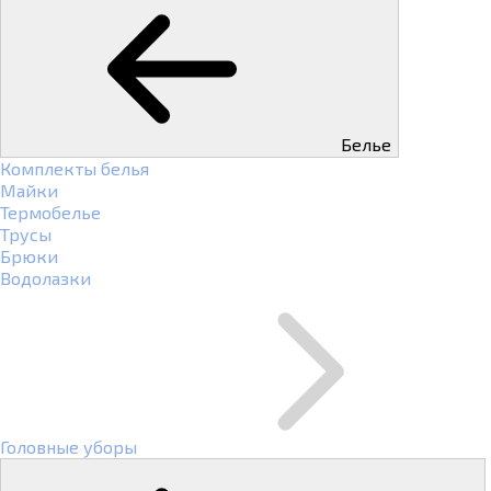
Белье
Комплекты белья
Майки
Термобелье
Трусы
Брюки
Водолазки
Головные уборы