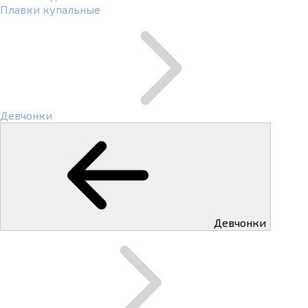
Плавки купальные
Девчонки
Девчонки