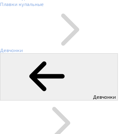
Плавки купальные
Девчонки
Девчонки