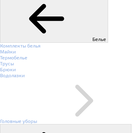
Белье
Комплекты белья
Майки
Термобелье
Трусы
Брюки
Водолазки
Головные уборы