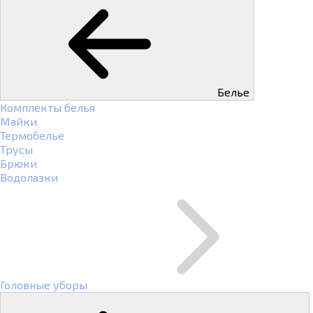
Белье
Комплекты белья
Майки
Термобелье
Трусы
Брюки
Водолазки
Головные уборы