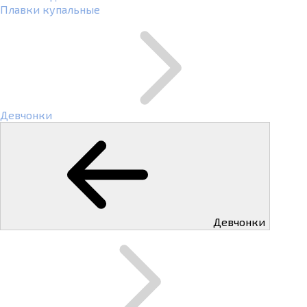
Плавки купальные
Девчонки
Девчонки