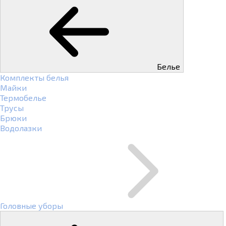
Белье
Комплекты белья
Майки
Термобелье
Трусы
Брюки
Водолазки
Головные уборы