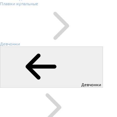
Плавки купальные
Девчонки
Девчонки