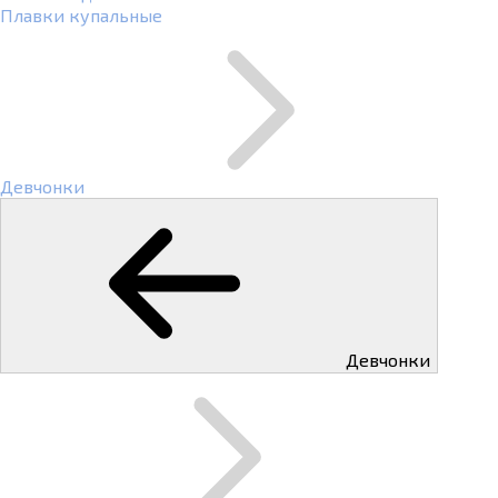
Плавки купальные
Девчонки
Девчонки