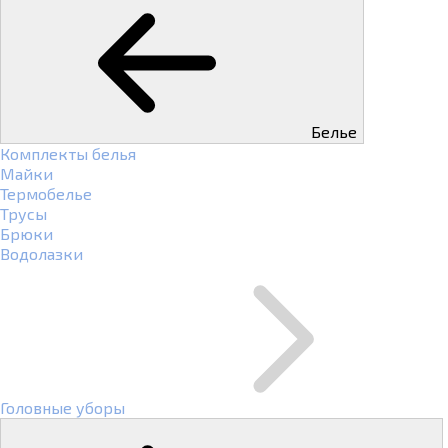
Белье
Комплекты белья
Майки
Термобелье
Трусы
Брюки
Водолазки
Головные уборы