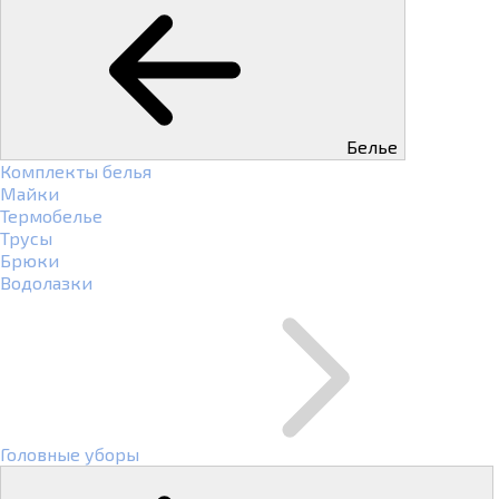
Белье
Комплекты белья
Майки
Термобелье
Трусы
Брюки
Водолазки
Головные уборы