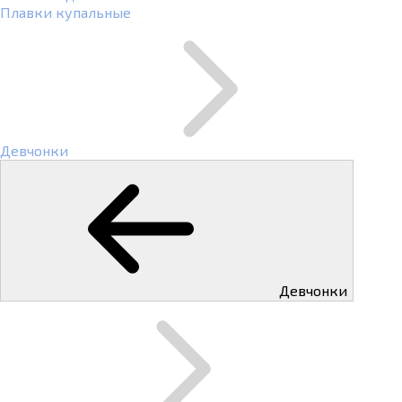
Плавки купальные
Девчонки
Девчонки