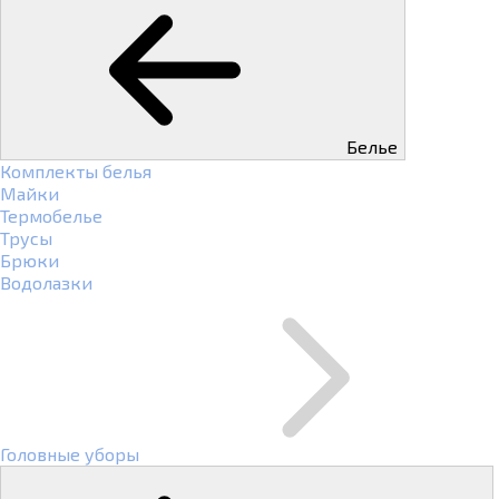
Белье
Комплекты белья
Майки
Термобелье
Трусы
Брюки
Водолазки
Головные уборы