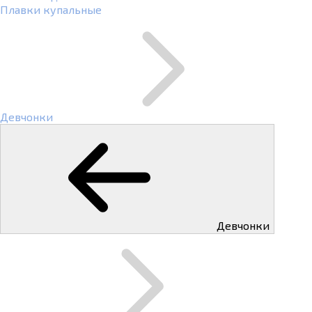
Плавки купальные
Девчонки
Девчонки