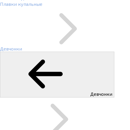
Плавки купальные
Девчонки
Девчонки