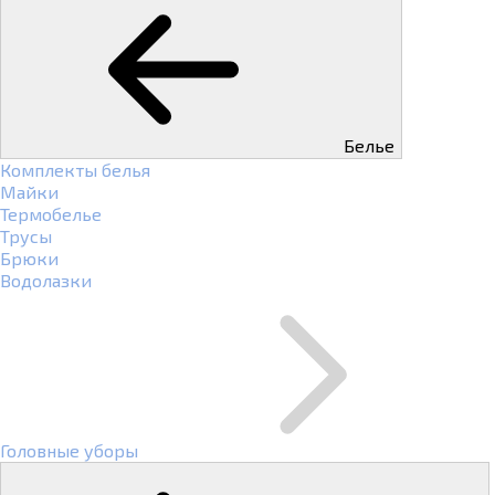
Белье
Комплекты белья
Майки
Термобелье
Трусы
Брюки
Водолазки
Головные уборы