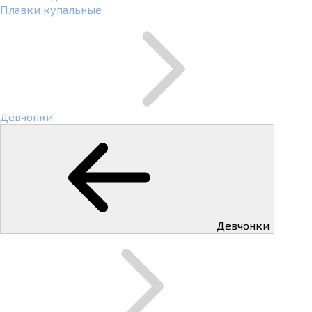
Плавки купальные
Девчонки
Девчонки