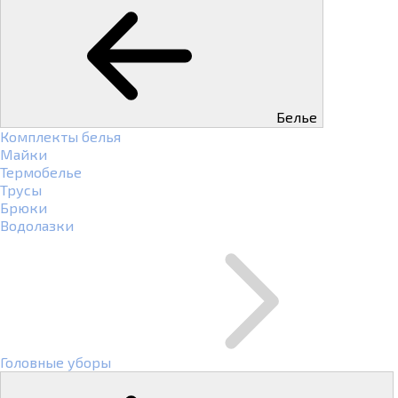
Белье
Комплекты белья
Майки
Термобелье
Трусы
Брюки
Водолазки
Головные уборы