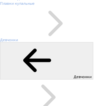
Плавки купальные
Девчонки
Девчонки