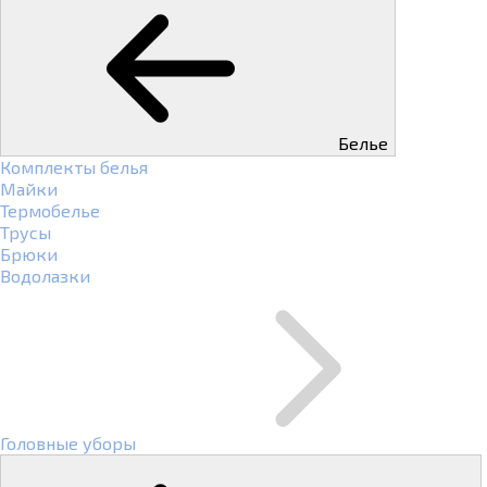
Белье
Комплекты белья
Майки
Термобелье
Трусы
Брюки
Водолазки
Головные уборы