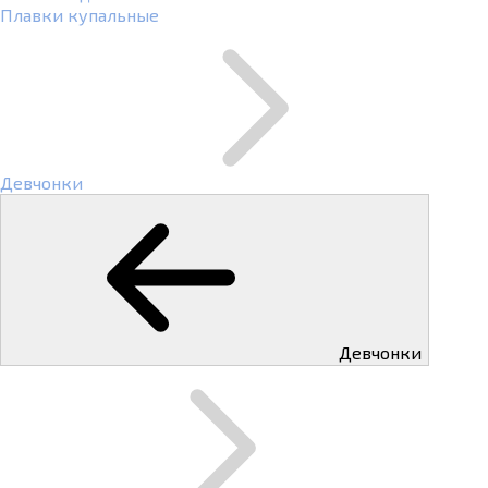
Плавки купальные
Девчонки
Девчонки