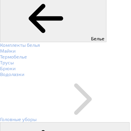
Белье
Комплекты белья
Майки
Термобелье
Трусы
Брюки
Водолазки
Головные уборы